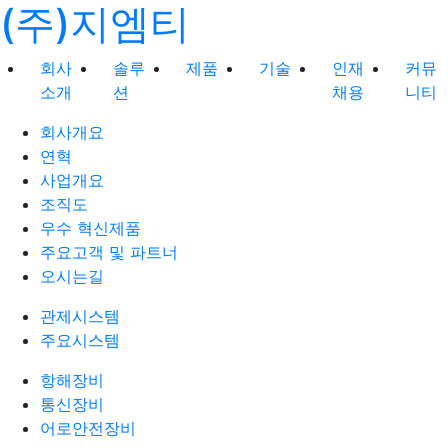
(주)지엠티
회사
솔루
제품
기술
인재
커뮤
소개
션
채용
니티
회사개요
연혁
사업개요
조직도
우수 혁신제품
주요고객 및 파트너
오시는길
관제시스템
주요시스템
항해장비
통신장비
어로안전장비