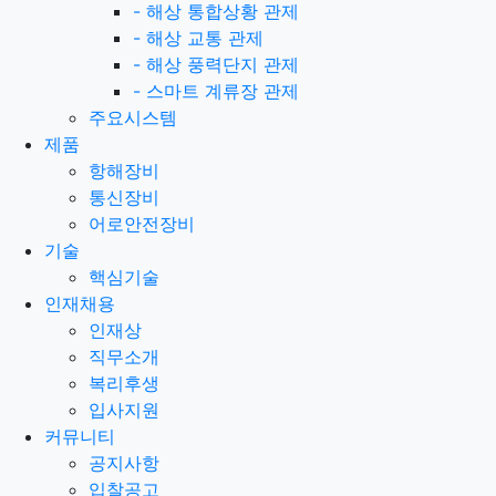
-
해상 통합상황 관제
-
해상 교통 관제
-
해상 풍력단지 관제
-
스마트 계류장 관제
주요시스템
제품
항해장비
통신장비
어로안전장비
기술
핵심기술
인재채용
인재상
직무소개
복리후생
입사지원
커뮤니티
공지사항
입찰공고